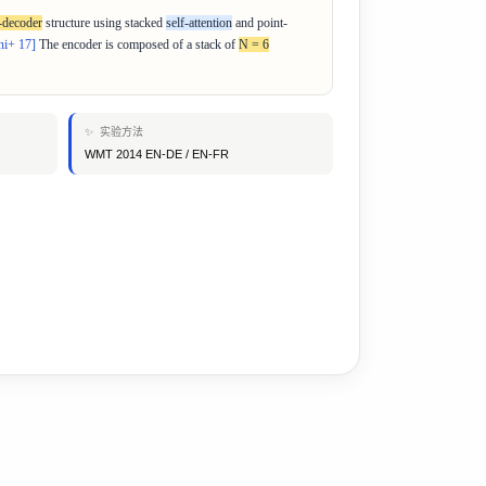
-decoder
structure using stacked
self-attention
and point-
ni+ 17]
The encoder is composed of a stack of
N = 6
✨ 实验方法
WMT 2014 EN-DE / EN-FR