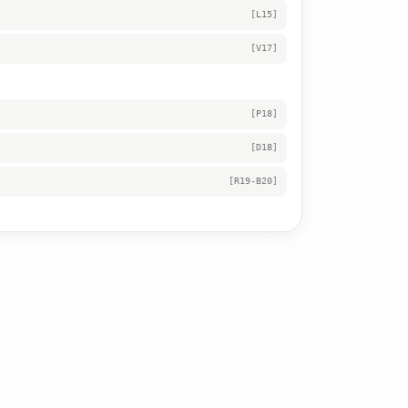
[L15]
[V17]
[P18]
[D18]
[R19-B20]