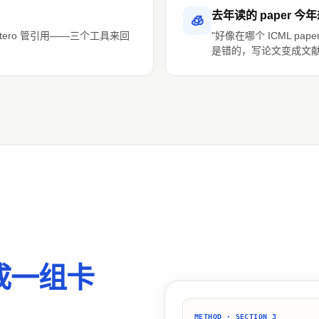
去年读的 paper 
🧊
Zotero 管引用——三个工具来回
"好像在哪个 ICML p
是错的，写论文变成文
成一组卡
METHOD · SECTION 3