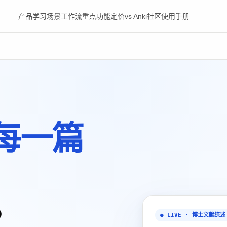
产品
学习场景
工作流
重点功能
定价
vs Anki
社区
使用手册
每一篇
。
● LIVE · 博士文献综述