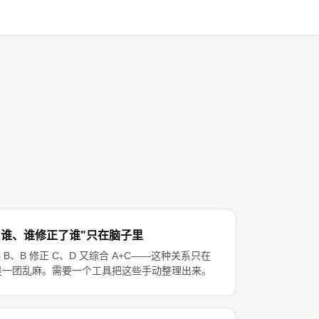
。
了谁、谁修正了谁"只在脑子里
B、B 修正 C、D 又综合 A+C——这种关系只在
是一团乱麻。需要一个工具把这些手动整理出来。