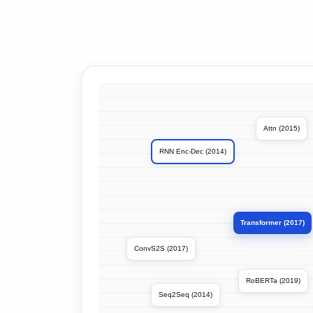
Attn (2015)
RNN Enc-Dec (2014)
Transformer (2017)
ConvS2S (2017)
RoBERTa (2019)
Seq2Seq (2014)