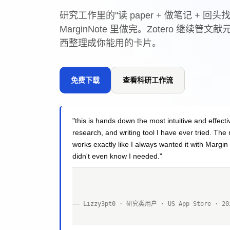
研究工作里的"读 paper + 做笔记 + 
MarginNote 里做完。Zotero 继续
西整理成你能用的卡片。
免费下载
查看科研工作流
"this is hands down the most intuitive and effecti
research, and writing tool I have ever tried. Th
works exactly like I always wanted it with Margin
didn't even know I needed."
—— Lizzy3pt0 · 研究类用户 · US App Store · 202