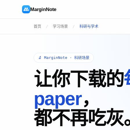
MarginNote
首页
/
学习场景
/
科研与学术
🔬 MarginNote · 科研场景
让你下载的
paper
，
都不再吃灰