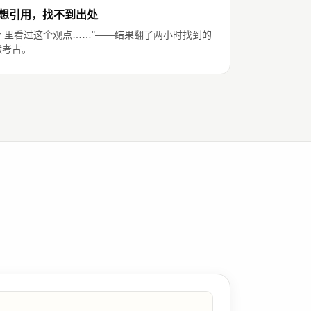
今年想引用，找不到出处
aper 里看过这个观点……"——结果翻了两小时找到的
献考古。