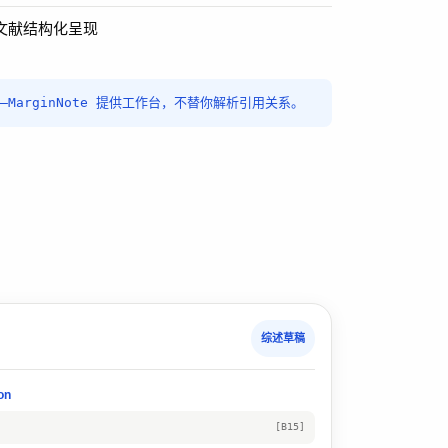
文献结构化呈现
——MarginNote 提供工作台，不替你解析引用关系。
综述草稿
on
[B15]