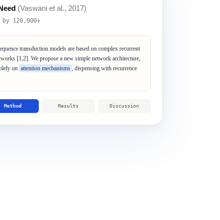
u Need
(Vaswani et al., 2017)
 by 120,000+
quence transduction models are based on complex recurrent
etworks
[1,2]
. We propose a new simple network architecture,
solely on
attention mechanisms
, dispensing with recurrence
Method
Results
Discussion