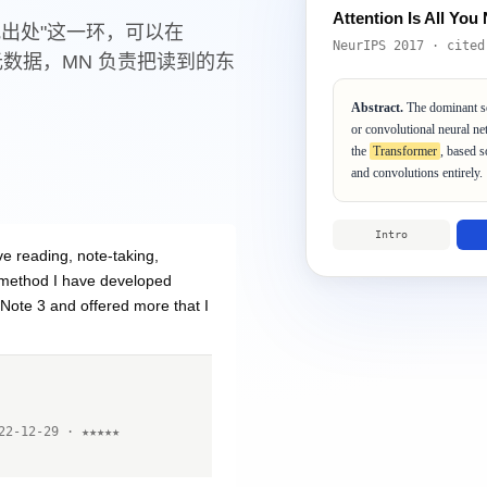
Attention Is All Yo
回头找出处"这一环，可以在
NeurIPS 2017 · cited
管文献元数据，MN 负责把读到的东
Abstract.
The dominant se
or convolutional neural n
the
Transformer
, based 
and convolutions entirely.
Intro
ve reading, note-taking,
e method I have developed
 Note 3 and offered more that I
2-12-29 · ★★★★★