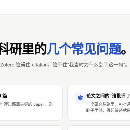
科研里的
几个常见问题
Zotero 管得住 citation，管不住"我当时为什么划了这一句"。
0 篇
论文之间的"谁批评
🕸️
读过那篇关键的 paper，具
一个研究脉络里，A 批评 
脑子里时，写起综述就