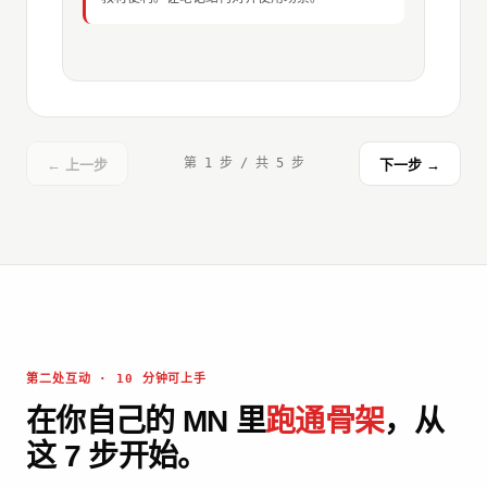
第 1 步 / 共 5 步
← 上一步
下一步 →
第二处互动 · 10 分钟可上手
在你自己的 MN 里
跑通骨架
，从
这 7 步开始。