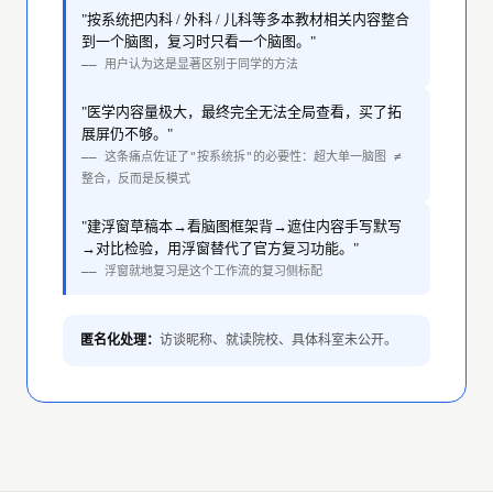
"按系统把内科 / 外科 / 儿科等多本教材相关内容整合
到一个脑图，复习时只看一个脑图。"
—— 用户认为这是显著区别于同学的方法
"医学内容量极大，最终完全无法全局查看，买了拓
展屏仍不够。"
—— 这条痛点佐证了"按系统拆"的必要性：超大单一脑图 ≠
整合，反而是反模式
"建浮窗草稿本→看脑图框架背→遮住内容手写默写
→对比检验，用浮窗替代了官方复习功能。"
—— 浮窗就地复习是这个工作流的复习侧标配
匿名化处理：
访谈昵称、就读院校、具体科室未公开。