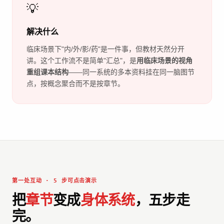
💡
解决什么
临床场景下"内/外/影/药"是一件事，但教材天然分开
讲。这个工作流不是简单"汇总"，是
用临床场景的视角
重组课本结构
——同一系统的多本资料挂在同一脑图节
点，按概念聚合而不是按章节。
第一处互动 · 5 步可点击演示
把
章节
变成
身体系统
，五步走
完。