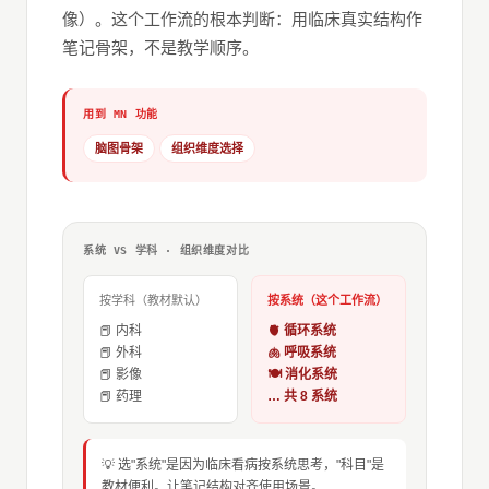
像）。这个工作流的根本判断：用临床真实结构作
笔记骨架，不是教学顺序。
用到 MN 功能
脑图骨架
组织维度选择
系统 VS 学科 · 组织维度对比
按学科（教材默认）
按系统（这个工作流）
📕 内科
🫀 循环系统
📕 外科
🫁 呼吸系统
📕 影像
🍽️ 消化系统
📕 药理
… 共 8 系统
💡 选"系统"是因为临床看病按系统思考，"科目"是
教材便利。让笔记结构对齐使用场景。