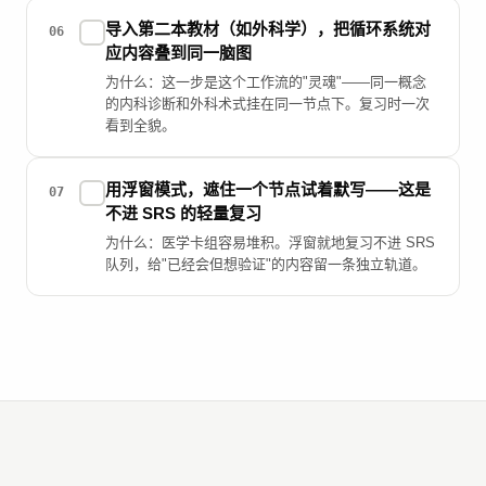
导入第二本教材（如外科学），把循环系统对
✓
06
应内容叠到同一脑图
为什么：这一步是这个工作流的"灵魂"——同一概念
的内科诊断和外科术式挂在同一节点下。复习时一次
看到全貌。
用浮窗模式，遮住一个节点试着默写——这是
✓
07
不进 SRS 的轻量复习
为什么：医学卡组容易堆积。浮窗就地复习不进 SRS
队列，给"已经会但想验证"的内容留一条独立轨道。