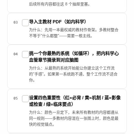
后续所有内容都往这 8 个抽屉里塞。
导入主教材 PDF（如内科学）
✓
03
为什么：先用一本最权威的教材作骨架。多教材整合
不等于"什么都整"——需要一根主线。
挑一个你最熟的系统（如循环），把内科学心
✓
04
血管章节摘录到对应脑图
为什么：从最熟的系统开始能让你建立这个工作流
的"手感"。如果第一系统跑不通，整个工作流不适合
你。
设置四色重要性（红=必背 / 黄=机制 / 蓝=影像
✓
05
或检查 / 绿=临床要点）
为什么：颜色一旦定下，未来所有教材的内容都遵从
同一规则——多教材内容混在一张图上时，颜色是最
快的视觉锚点。