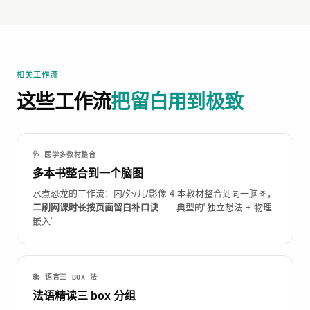
相关工作流
这些工作流
把留白用到极致
🩺 医学多教材整合
多本书整合到一个脑图
水煮恐龙的工作流：内/外/儿/影像 4 本教材整合到同一脑图，
二刷网课时长按页面留白补口诀
——典型的"独立想法 + 物理
嵌入"
📚 语言三 BOX 法
法语精读三 box 分组