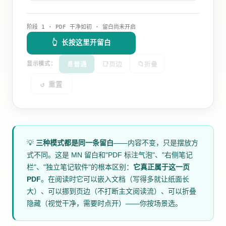
阶段 1 · PDF 干净如初 · 留白尚未开启
👆 长按这里开留白
📄
📑
📁
显示模式：
普通
页边
折叠
↺ 重置
💡
三种模式都是同一条留白
——内容不变，只是摆放方
式不同。这是 MN 留白和"PDF 标注气泡"、"右侧笔记
栏"、"独立笔记软件"的根本区别：
它真正属于这一页
PDF
。在阅读时它可以嵌入文档（写得多就让纸面长
大）、可以挪到页边（不打断主文阅读流）、可以折叠
隐藏（视觉干净，需要时点开）——你按场景选。