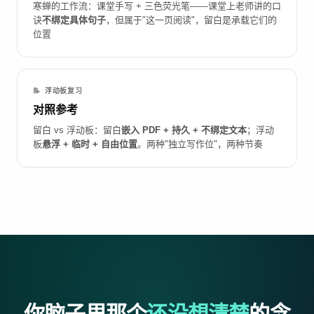
寒蝉的工作流：课堂手写 + 三色荧光笔——课堂上老师讲的口
诀
不绑定具体句子
，但属于"这一页阅读"，留白是承载它们的
位置
📝 浮动板复习
对照参考
留白 vs 浮动板：留白
嵌入 PDF + 持久 + 不绑定文本
；浮动
板
悬浮 + 临时 + 自由位置
。两种"独立写作位"，两种节奏
你脑子里那个
还没想清楚
的念