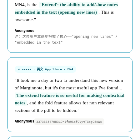
MN4, is the
'Extend': the ability to add/show notes
embedded in the text (opening new lines)
. This is
awesome."
Anonymous
注：这位用户准确地把握了核心——"opening new lines" /
"embedded in the text"
⭐ ★★★★★ · 英文 App Store · MN4
"It took me a day or two to understand this new version
of Marginnote, but it's the most useful app I've found...
The extend feature is so useful for making contextual
notes
, and the fold feature allows for non relevant
sections of the pdf to be hidden."
Anonymous
337383547083LDhIfx9SefQVytTGegQdxWA