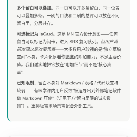
多个留白可以叠加
。同一页可以开多条留白；同一位置
可以叠加多条。一刷的口诀和二刷的总评可以放在不同
留白里，分层共存。
可选标记为 isCard
。这是 MN 官方设计意图——任何
留白可以标记为闪卡，进入 SRS 复习队列。
但用户调
研发现这是次要场景
——大多数用户珍视的是"独立草稿
空间"本身，卡片化是
看你愿意
的附加能力，不是主要价
值。我们诚实地把它放在"附加细节"而不是"核心卖
点"。
已知限制
：留白本身对 Markdown / 表格 / 代码块支持
较弱——有医学课内用户反馈"被迫导出到外部笔记软件
做 Markdown 压缩"（详见下方"留白局限的诚实反
馈"）。重排版需求场景需配合外部工具。