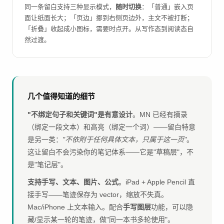
同一条留白支持三种显示模式，
随时切换
：「普通」嵌入页
面让纸面长大；「页边」挪到右侧页边外，主文不被打断；
「折叠」收起成小图标，需要时点开。从写作态到阅读态自
然过渡。
几个值得知道的细节
"不绑定句子和关键词"是有意设计
。MN 已经有摘录
（绑定一段文本）和高亮（绑定一个词）——留白特意
是另一类：
"不依附于任何具体文本，只属于这一页"
。
这让留白不会污染你的笔记体系——它是"草稿层"，不
是"笔记层"。
支持手写、文本、图片、公式
。iPad + Apple Pencil 直
接手写——笔迹保存为 vector，缩放不失真。
Mac/iPhone 上文本输入。配合
手写图层
功能，可以隐
藏/显示某一轮的笔迹，做"同一本书多轮使用"。