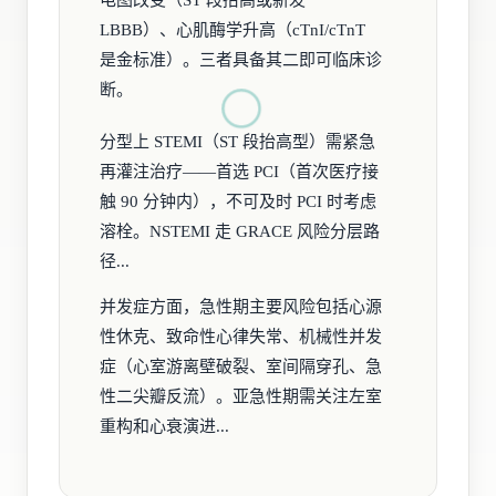
电图改变（ST 段抬高或新发
LBBB）、心肌酶学升高（cTnI/cTnT
是金标准）。三者具备其二即可临床诊
断。
分型上 STEMI（ST 段抬高型）需紧急
再灌注治疗——首选 PCI（首次医疗接
触 90 分钟内），不可及时 PCI 时考虑
溶栓。NSTEMI 走 GRACE 风险分层路
径...
并发症方面，急性期主要风险包括心源
性休克、致命性心律失常、机械性并发
症（心室游离壁破裂、室间隔穿孔、急
性二尖瓣反流）。亚急性期需关注左室
重构和心衰演进...