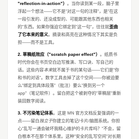
"reflection-in-action"）
。当你读到某一段，脑子里
浮起一个想法——它不是"对这一句的注释"，是"在这
一段引发的、还没成型的、可能跟其他东西也相关
的"东西。如果你强迫它绑定到"这一句"，往往就
歪曲
了它本来的意义
。摘录和高亮在这种情况下其实是负
担——而不是工具。
2. 草稿纸效应（"scratch paper effect"）
。纸质书
时代你会在书页空白边写推演、写口诀、写自己的
话。这些内容
本来
就不属于书的某句话——它们是"你
和书的对话"。数字工具去掉了这个空间——你被迫要
么"绑定到具体段落"（批注）要么"换到另一个
app"（笔记软件）。留白把这个被剥夺的"草稿层"重新
装回数字阅读。
3. 不污染笔记体系
。这是 MN 官方文档反复强调的一
点——留白
独立于
你建立的笔记/卡片/脑图系统。你担
心"乱写一通会破坏我精心维护的卡片库吗？"不会，留
白根本不在那个体系里。这种"安全的乱写空间"对长期