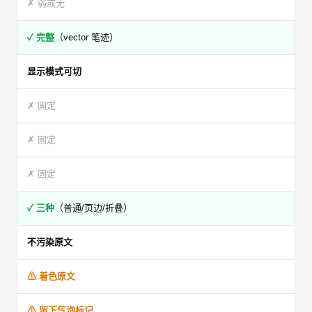
✗ 弱或无
✓ 完整
（vector 笔迹）
显示模式可切
✗ 固定
✗ 固定
✗ 固定
✓ 三种
（普通/页边/折叠）
不污染原文
⚠ 着色原文
⚠ 留下气泡标记