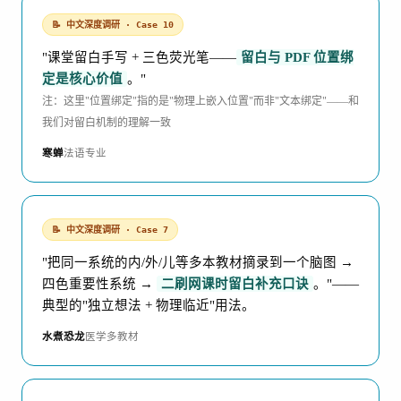
📝 中文深度调研 · Case 10
"课堂留白手写 + 三色荧光笔——
留白与 PDF 位置绑
定是核心价值
。"
注：这里"位置绑定"指的是"物理上嵌入位置"而非"文本绑定"——和
我们对留白机制的理解一致
寒蝉
法语专业
📝 中文深度调研 · Case 7
"把同一系统的内/外/儿等多本教材摘录到一个脑图 →
四色重要性系统 →
二刷网课时留白补充口诀
。"——
典型的"独立想法 + 物理临近"用法。
水煮恐龙
医学多教材