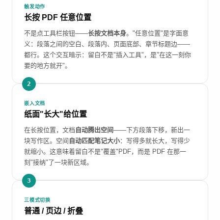
触发动作
长按 PDF 任意位置
不是点工具栏按钮——
长按文档本身
。"任意位置"是字面意
义：段落之间的空白、段落内、页面底部、章节标题边——
都行。这个交互暗示：留白不是"插入工具"，是"在这一刻你
要的地方就开"。
2
嵌入文档
纸面"长大"给位置
在长按位置，文档
自动腾出空间
——下方段落下移，新出一
块写作区。空间
自动匹配笔记大小
：写得多就长大，写得少
就缩小。这意味着留白不是"覆盖"PDF，而是 PDF 在那一
刻"接纳"了一块新区域。
3
三模式切换
普通 / 页边 / 折叠