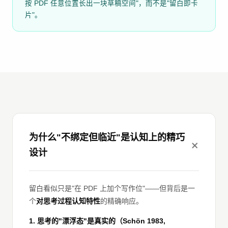
按 PDF 任意位置长出一块草稿空间"，而不是"留白即卡
片"。
为什么"不绑定但临近"是认知上的精巧
设计
留白看似只是"在 PDF 上加个写作位"——但背后是一
个
对思考过程认知特性
的精确响应。
1. 思考的"漂浮态"是真实的（Schön 1983,