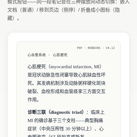
模式按钮——同一段笔记会在三种摆放间动态切换：嵌入
文档（普通）/ 移到页边（侧停）/ 折叠成小图标（隐
藏）。
PDF · ROBBINS · CH.12
心血管系统 · 心肌梗死
心肌梗死（myocardial infarction, MI）
是冠状动脉急性闭塞导致心肌缺血性坏
死。其发病机制涉及动脉粥样硬化斑块
破裂、血栓形成和血管痉挛三方面交互
作用。
诊断三联（diagnostic triad）
：临床上
MI 的确诊基于三个支柱——典型胸痛
症状（中央压榨性 30 分钟以上）、心