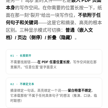
是另一个 app 里的文件——它是
嵌入 PDF 页面
本身
的写作空间。在你需要的位置长按一下，纸
面在那一刻"裂开"给出一块写作位，
不依附于任
何句子和关键词
——这是它和摘录、高亮的根本
区别。三种显示模式可切换：
普通（嵌入文
档）/ 页边（侧停）/ 折叠（隐藏）
。
01 · 长按即开
不需要找按钮——
在 PDF 任意位置长按
，写作空间就在那
里展开。"任意位置"是字面意义
02 · 不绑定文本
摘录绑定一句话，高亮绑定一个词——
留白特意不绑定
。
它承载那些"不属于任何具体句子"的想法（推演、口诀、临
时联想）