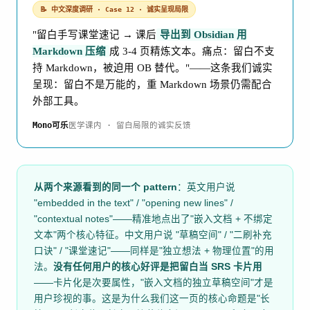
📝 中文深度调研 · Case 12 · 诚实呈现局限
"留白手写课堂速记 → 课后
导出到 Obsidian 用
Markdown 压缩
成 3-4 页精炼文本。痛点：留白不支
持 Markdown，被迫用 OB 替代。"——这条我们诚实
呈现：留白不是万能的，重 Markdown 场景仍需配合
外部工具。
Mono可乐
医学课内 · 留白局限的诚实反馈
从两个来源看到的同一个 pattern
：英文用户说
"embedded in the text" / "opening new lines" /
"contextual notes"——精准地点出了"嵌入文档 + 不绑定
文本"两个核心特征。中文用户说 "草稿空间" / "二刷补充
口诀" / "课堂速记"——同样是"独立想法 + 物理位置"的用
法。
没有任何用户的核心好评是把留白当 SRS 卡片用
——卡片化是次要属性，"嵌入文档的独立草稿空间"才是
用户珍视的事。这是为什么我们这一页的核心命题是"长